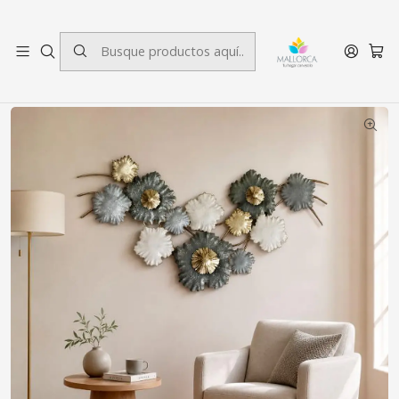
3 cuotas sin interés.
Inicio
Decoración
Placas Murales
Placa Mural Spring