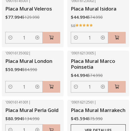
'09016145001
|
'09016123002
|
-40% OFF
-40% OFF
Placa Mural Veleros
Placa Mural Isidora
$77.994
$44.994
$129.990
$74.990
5.0
Cantidad
Cantidad
'09016135002
|
'09016213005
|
-40% OFF
-40% OFF
Placa Mural London
Placa Mural Marco
Poinsetia
$50.994
$84.990
$44.994
$74.990
Cantidad
Cantidad
'09016141001
|
'09016212561
|
-40% OFF
-40% OFF
Placa Mural Perla Gold
Placa Mural Marrakech
Agotado
$80.994
$45.594
$134.990
$75.990
VER DETALLES