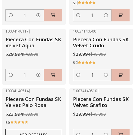
5.0
Cantidad
Cantidad
10034140117
|
10034140500
|
-40% OFF
-40% OFF
Piecera Con Fundas SK
Piecera Con Fundas SK
Velvet Aqua
Velvet Crudo
$29.994
$29.994
$49.990
$49.990
5.0
Cantidad
Cantidad
10034140514
|
'10034140510
|
-40% OFF
-40% OFF
Piecera Con Fundas SK
Piecera Con Fundas SK
Agotado
Velvet Palo Rosa
Velvet Grafito
$23.994
$29.994
$39.990
$49.990
5.0
VER DETALLES