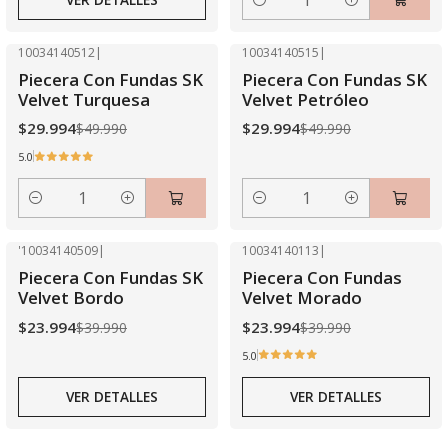
Cantidad
10034140512
|
10034140515
|
-40% OFF
-40% OFF
Piecera Con Fundas SK
Piecera Con Fundas SK
Velvet Turquesa
Velvet Petróleo
$29.994
$29.994
$49.990
$49.990
5.0
Cantidad
Cantidad
'10034140509
|
10034140113
|
-40% OFF
-40% OFF
Piecera Con Fundas SK
Piecera Con Fundas
Agotado
Agotado
Velvet Bordo
Velvet Morado
$23.994
$23.994
$39.990
$39.990
5.0
VER DETALLES
VER DETALLES