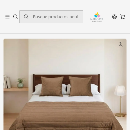
3 cuotas sin interés.
Inicio
Dormitorio
Pieceras
Piecera Con Fundas SK Velvet Brown