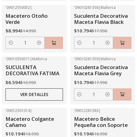
'09012550052
|
'09010281358
|
Mallorca
-40% OFF
-40% OFF
Macetero Otoño
Suculenta Decorativa
Verde
Maceta Flavia Black
$8.994
$10.794
$14.990
$17.990
Cantidad
Cantidad
'09010356571
|
Mallorca
'09010281359
|
Mallorca
-40% OFF
-40% OFF
SUCULENTA
Suculenta Decorativa
Agotado
DECORATIVA FATIMA
Maceta Flavia Grey
$6.594
$10.794
$10.990
$17.990
VER DETALLES
Cantidad
'09012301014
|
'09012281383
|
-40% OFF
-40% OFF
Macetero Colgante
Macetero Belice
Cañamo
Pequeña con Soporte
$10.194
$10.194
$16.990
$16.990