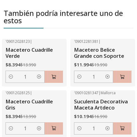
También podría interesarte uno de
estos
'09012028123
|
'09012281381
|
-40% OFF
-40% OFF
Macetero Cuadrille
Macetero Belice
Verde
Grande con Soporte
$8.394
$11.994
$13.990
$19.990
Cantidad
Cantidad
'09012028125
|
'09010281347
|
Mallorca
-40% OFF
-40% OFF
Macetero Cuadrille
Suculenta Decorativa
Gris
Maceta Artdeco
$8.394
$10.194
$13.990
$16.990
Cantidad
Cantidad