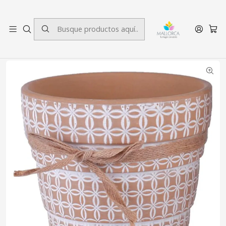
3 cuotas sin interés.
Inicio
Decoración
Maceteros
Macetero Cuadrille Terracota