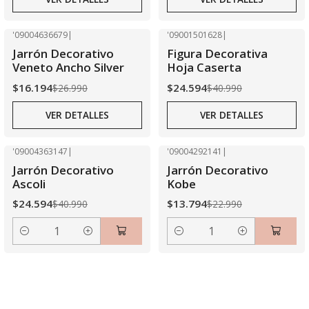
'09004636679
|
'09001501628
|
-40% OFF
-40% OFF
Jarrón Decorativo
Figura Decorativa
Agotado
Agotado
Veneto Ancho Silver
Hoja Caserta
$16.194
$24.594
$26.990
$40.990
VER DETALLES
VER DETALLES
'09004363147
|
'09004292141
|
-40% OFF
-40% OFF
Jarrón Decorativo
Jarrón Decorativo
Ascoli
Kobe
$24.594
$13.794
$40.990
$22.990
Cantidad
Cantidad