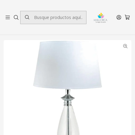
3 cuotas sin interés.
Inicio
Decoración
Muebles
Lámpara Decorativa Cracovia Silver