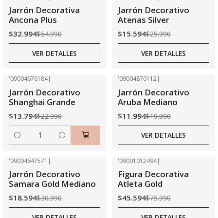
-40% OFF
-40% OFF
Jarrón Decorativa
Jarrón Decorativo
Agotado
Agotado
Ancona Plus
Atenas Silver
$32.994
$15.594
$54.990
$25.990
VER DETALLES
VER DETALLES
'09004676184
|
'09004870112
|
-40% OFF
-40% OFF
Jarrón Decorativo
Jarrón Decorativo
Agotado
Shanghai Grande
Aruba Mediano
$13.794
$11.994
$22.990
$19.990
VER DETALLES
Cantidad
'09004647571
|
'09001012494
|
-40% OFF
-40% OFF
Jarrón Decorativo
Figura Decorativa
Agotado
Agotado
Samara Gold Mediano
Atleta Gold
$18.594
$45.594
$30.990
$75.990
VER DETALLES
VER DETALLES