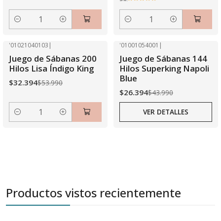
Cantidad
Cantidad
'01021040103
|
'01001054001
|
-40% OFF
-40% OFF
Juego de Sábanas 200
Juego de Sábanas 144
Agotado
Hilos Lisa Índigo King
Hilos Superking Napoli
Blue
$32.394
$53.990
$26.394
$43.990
VER DETALLES
Cantidad
Productos vistos recientemente