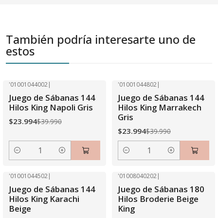
También podría interesarte uno de
estos
'01001044002
|
'01001044802
|
-40% OFF
-40% OFF
Juego de Sábanas 144
Juego de Sábanas 144
Hilos King Napoli Gris
Hilos King Marrakech
Gris
$23.994
$39.990
$23.994
$39.990
Cantidad
Cantidad
'01001044502
|
'01008040202
|
-40% OFF
-40% OFF
Juego de Sábanas 144
Juego de Sábanas 180
Hilos King Karachi
Hilos Broderie Beige
Beige
King