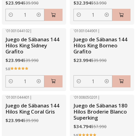
$23.994
$32.394
$39.990
$53.990
Cantidad
Cantidad
'01001044102
|
'01001044901
|
-40% OFF
-40% OFF
Juego de Sábanas 144
Juego de Sábanas 144
Hilos King Sidney
Hilos King Borneo
Grafito
Grafito
$23.994
$23.994
$39.990
$39.990
5.0
Cantidad
Cantidad
'01001044401
|
'01008050201
|
-40% OFF
-40% OFF
Juego de Sábanas 144
Juego de Sábanas 180
Hilos King Coral Gris
Hilos Broderie Blanco
Superking
$23.994
$39.990
$34.794
$57.990
5.0