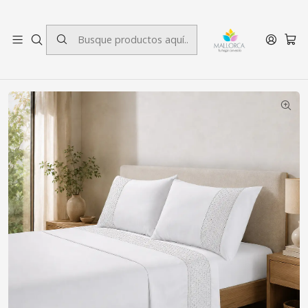
3 cuotas sin interés.
Inicio
Dormitorio
Sábanas
King
Juego de Sábanas 180 Hilos Broderie Blanco King