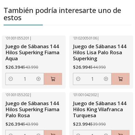
También podría interesarte uno de
estos
'01001055201
|
'01020050106
|
-40% OFF
-40% OFF
Juego de Sábanas 144
Juego de Sábanas 144
Hilos Superking Fiama
Hilos Lisa Palo Rosa
Aqua
Superking
$26.394
$26.994
$43.990
$44.990
Cantidad
Cantidad
'01001055202
|
'01001042302
|
-40% OFF
-40% OFF
Juego de Sábanas 144
Juego de Sábanas 144
Hilos Superking Fiama
Hilos King Vilafranca
Palo Rosa
Turquesa
$26.394
$23.994
$43.990
$39.990