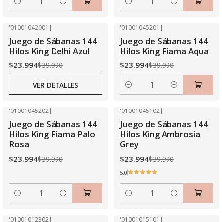
Cantidad
Cantidad
'01001042001
|
'01001045201
|
-40% OFF
-40% OFF
Juego de Sábanas 144
Juego de Sábanas 144
Agotado
Hilos King Delhi Azul
Hilos King Fiama Aqua
$23.994
$23.994
$39.990
$39.990
VER DETALLES
Cantidad
'01001045202
|
'01001045102
|
-40% OFF
-40% OFF
Juego de Sábanas 144
Juego de Sábanas 144
Hilos King Fiama Palo
Hilos King Ambrosia
Rosa
Grey
$23.994
$23.994
$39.990
$39.990
5.0
Cantidad
Cantidad
'01001012302
|
'01001015101
|