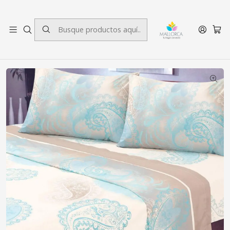
3 cuotas sin interés.
Inicio
Dormitorio
Sábanas
SuperKing
Juego de Sábanas 144 Hilos Superking Vilafranca Turquesa