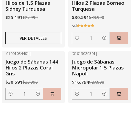
Agotado
Hilos de 1,5 Plazas
Hilos 2 Plazas Borneo
Sidney Turquesa
Turquesa
$25.191
$30.591
$27.990
$33.990
5.0
VER DETALLES
Cantidad
'01001034401
|
'01013020301
|
-10% OFF
-40% OFF
Juego de Sábanas 144
Juego de Sábanas
Hilos 2 Plazas Coral
Micropolar 1,5 Plazas
Gris
Napoli
$30.591
$16.794
$33.990
$27.990
Cantidad
Cantidad