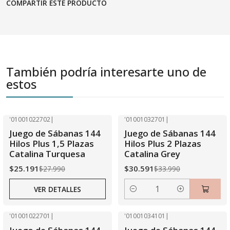
COMPARTIR ESTE PRODUCTO
También podría interesarte uno de
estos
'01001022702
|
'01001032701
|
-10% OFF
-10% OFF
Juego de Sábanas 144
Juego de Sábanas 144
Agotado
Hilos Plus 1,5 Plazas
Hilos Plus 2 Plazas
Catalina Turquesa
Catalina Grey
$25.191
$30.591
$27.990
$33.990
VER DETALLES
Cantidad
'01001022701
|
'01001034101
|
-10% OFF
-10% OFF