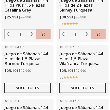
Juego de Sábanas 144
Juego de Sábanas 144
Hilos Plus 1,5 Plazas
Hilos de 2 Plazas
Catalina Grey
Sidney Turquesa
$25.191
$30.591
$27.990
$33.990
5.0
Cantidad
Cantidad
'01001024902
|
'01001022302
|
-10% OFF
-10% OFF
Juego de Sábanas 144
Juego de Sábanas 144
Agotado
Agotado
Hilos de 1,5 Plazas
Hilos 1,5 Plazas
Borneo Turquesa
Vilafranca Turquesa
$25.191
$25.191
$27.990
$27.990
5.0
VER DETALLES
VER DETALLES
'01001024101
|
'01001034902
|
-10% OFF
-10% OFF
Juego de Sábanas 144
Juego de Sábanas 144