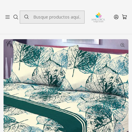
3 cuotas sin interés.
Inicio
Dormitorio
Sábanas
2 plazas
Juego de Sábanas 144 Hilos Plus 2 Plazas Catalina Turquesa