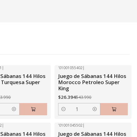
1
|
'01001055402
|
-40% OFF
 Sábanas 144 Hilos
Juego de Sábanas 144 Hilos
 Turquesa Super
Morocco Petroleo Super
King
$26.394
3.990
$43.990
Cantidad
2
|
'01001045502
|
-40% OFF
 Sábanas 144 Hilos
Juego de Sábanas 144 Hilos