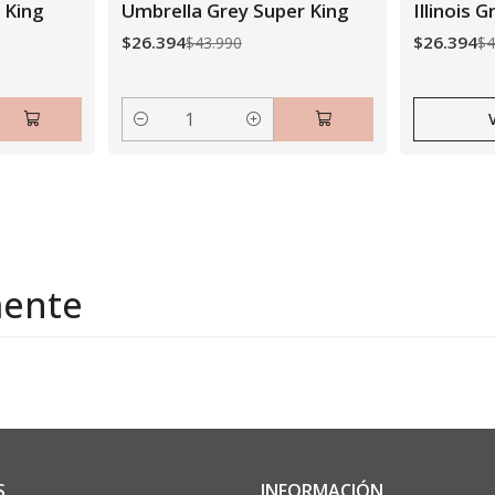
Agotado
 King
Umbrella Grey Super King
Illinois 
$26.394
$26.394
$43.990
$4
Cantidad
mente
S
INFORMACIÓN