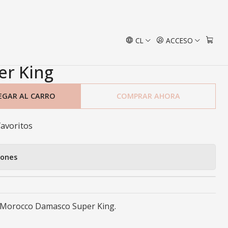
asco Super King
CL
ACCESO
anas 144 Hilos Morocco
r King
EGAR AL CARRO
COMPRAR AHORA
favoritos
iones
 Morocco Damasco Super King.