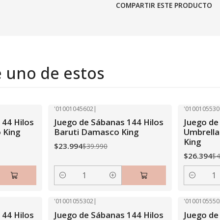
COMPARTIR ESTE PRODUCTO
e uno de estos
'01001045602
|
'0100105530
-40% OFF
-40% OFF
144 Hilos
Juego de Sábanas 144 Hilos
Juego de
 King
Baruti Damasco King
Umbrella
King
$23.994
$39.990
$26.394
$4
Cantidad
Cantidad
'01001055302
|
'0100105550
-40% OFF
-40% OFF
144 Hilos
Juego de Sábanas 144 Hilos
Juego de