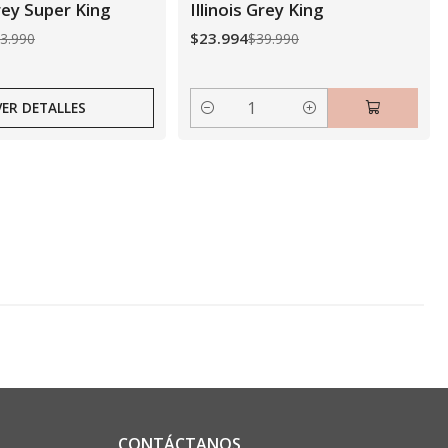
Grey Super King
Illinois Grey King
$23.994
3.990
$39.990
VER DETALLES
Cantidad
CONTÁCTANOS