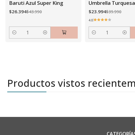
Baruti Azul Super King
Umbrella Turquesa
$26.394
$23.994
$43.990
$39.990
4.0
Cantidad
Cantidad
Productos vistos reciente
CATEGORÍA