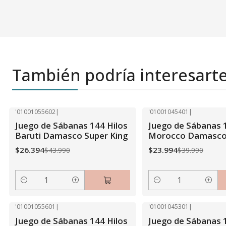
También podría interesart
'01001055602
|
'01001045401
|
-40% OFF
-40% OFF
Juego de Sábanas 144 Hilos
Juego de Sábanas 
Baruti Damasco Super King
Morocco Damasco
$26.394
$23.994
$43.990
$39.990
Cantidad
Cantidad
'01001055601
|
'01001045301
|
-40% OFF
-40% OFF
Juego de Sábanas 144 Hilos
Juego de Sábanas 