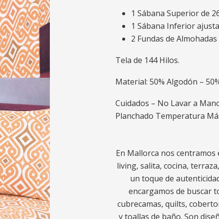
1 Sábana Superior de 26
1 Sábana Inferior ajust
2 Fundas de Almohadas d
Tela de 144 Hilos.
Material: 50% Algodón – 50%
Cuidados – No Lavar a Man
Planchado Temperatura Máx
En Mallorca nos centramos e
living, salita, cocina, terra
un toque de autenticidad
encargamos de buscar to
cubrecamas, quilts, coberto
y toallas de baño. Son diseñ