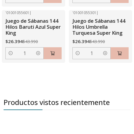
Cantidad
Cantidad
'01001055601
|
'01001055301
|
-40% OFF
-40% OFF
Juego de Sábanas 144
Juego de Sábanas 144
Hilos Baruti Azul Super
Hilos Umbrella
King
Turquesa Super King
$26.394
$26.394
$43.990
$43.990
Cantidad
Cantidad
Productos vistos recientemente