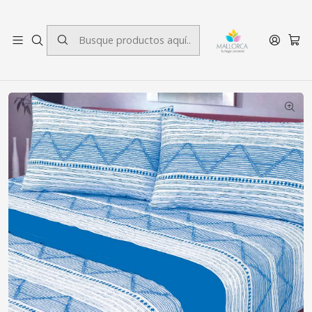
3 cuotas sin interés.
Inicio
Dormitorio
Sábanas
King
Juego de Sábanas 144 Hilos King Napoli Blue