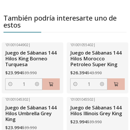
También podría interesarte uno de
estos
'01001044902
|
'01001055402
|
-40% OFF
-40% OFF
Juego de Sábanas 144
Juego de Sábanas 144
Hilos King Borneo
Hilos Morocco
Turquesa
Petroleo Super King
$23.994
$26.394
$39.990
$43.990
Cantidad
Cantidad
'01001045302
|
'01001045502
|
-40% OFF
-40% OFF
Juego de Sábanas 144
Juego de Sábanas 144
Hilos Umbrella Grey
Hilos Illinois Grey King
King
$23.994
$39.990
$23.994
$39.990