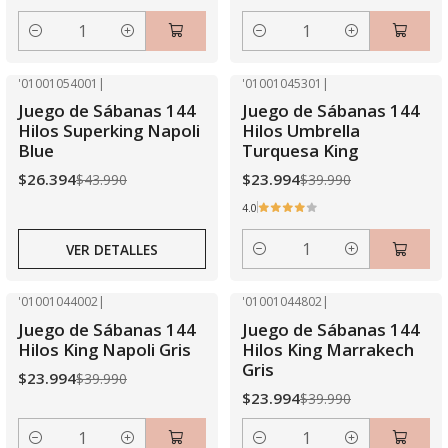
Cantidad
Cantidad
'01001054001
|
'01001045301
|
-40% OFF
-40% OFF
Juego de Sábanas 144
Juego de Sábanas 144
Agotado
Hilos Superking Napoli
Hilos Umbrella
Blue
Turquesa King
$26.394
$23.994
$43.990
$39.990
4.0
VER DETALLES
Cantidad
'01001044002
|
'01001044802
|
-40% OFF
-40% OFF
Juego de Sábanas 144
Juego de Sábanas 144
Hilos King Napoli Gris
Hilos King Marrakech
Gris
$23.994
$39.990
$23.994
$39.990