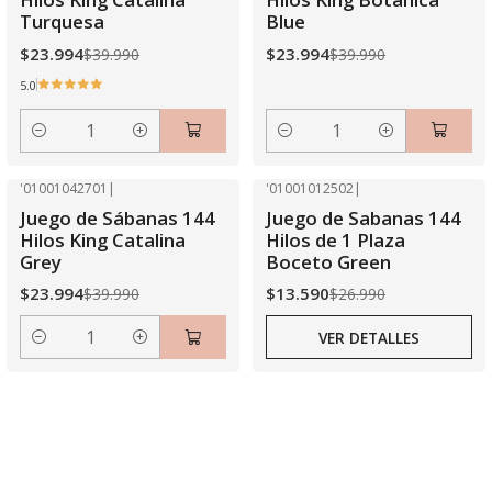
Turquesa
Blue
$23.994
$23.994
$39.990
$39.990
5.0
Cantidad
Cantidad
'01001042701
|
'01001012502
|
-40% OFF
-50% OFF
Juego de Sábanas 144
Juego de Sabanas 144
Agotado
Hilos King Catalina
Hilos de 1 Plaza
Grey
Boceto Green
$23.994
$13.590
$39.990
$26.990
VER DETALLES
Cantidad