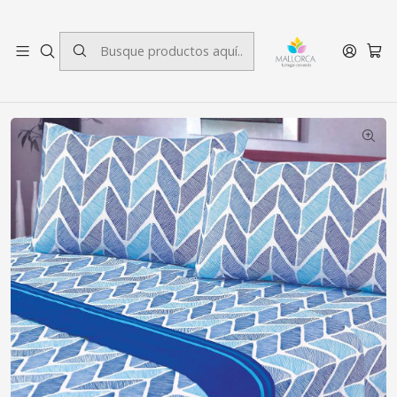
3 cuotas sin interés.
Inicio
Dormitorio
Sábanas
King
Juego de Sábanas 144 Hilos King Indianapolis Blue