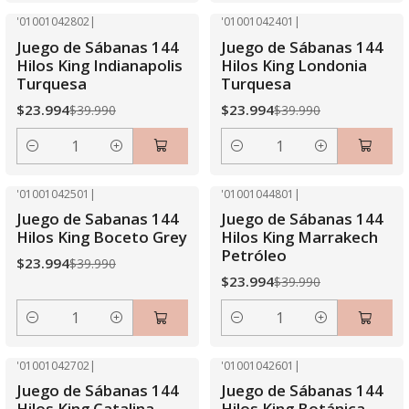
'01001042802
|
'01001042401
|
-40% OFF
-40% OFF
Juego de Sábanas 144
Juego de Sábanas 144
Hilos King Indianapolis
Hilos King Londonia
Turquesa
Turquesa
$23.994
$23.994
$39.990
$39.990
Cantidad
Cantidad
'01001042501
|
'01001044801
|
-40% OFF
-40% OFF
Juego de Sabanas 144
Juego de Sábanas 144
Hilos King Boceto Grey
Hilos King Marrakech
Petróleo
$23.994
$39.990
$23.994
$39.990
Cantidad
Cantidad
'01001042702
|
'01001042601
|
-40% OFF
-40% OFF
Juego de Sábanas 144
Juego de Sábanas 144
Hilos King Catalina
Hilos King Botánica