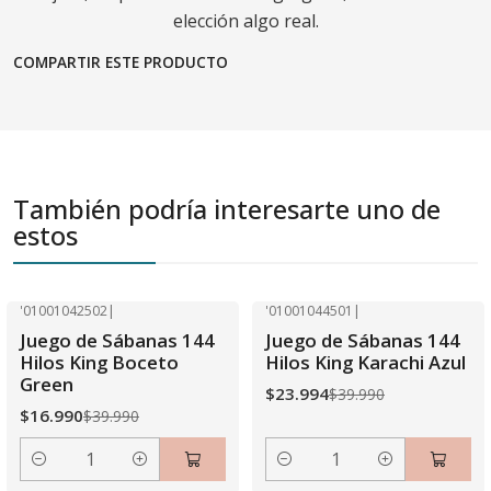
elección algo real.
COMPARTIR ESTE PRODUCTO
También podría interesarte uno de
estos
'01001042502
|
'01001044501
|
-58% OFF
-40% OFF
Juego de Sábanas 144
Juego de Sábanas 144
Hilos King Boceto
Hilos King Karachi Azul
Green
$23.994
$39.990
$16.990
$39.990
Cantidad
Cantidad