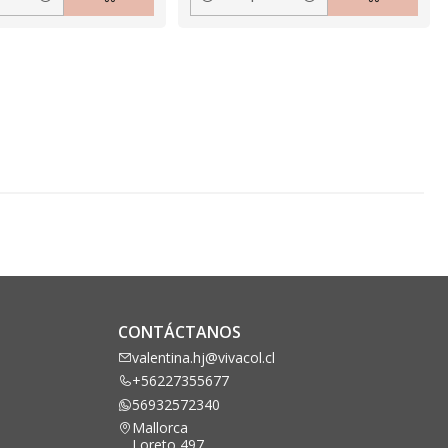
Cantidad
CONTÁCTANOS
valentina.hj@vivacol.cl
+56227355677
56932572340
Mallorca
Loreto 497