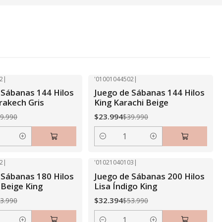
2
|
'01001044502
|
-40% OFF
 Sábanas 144 Hilos
Juego de Sábanas 144 Hilos
rakech Gris
King Karachi Beige
$23.994
9.990
$39.990
Cantidad
2
|
'01021040103
|
-40% OFF
 Sábanas 180 Hilos
Juego de Sábanas 200 Hilos
 Beige King
Lisa Índigo King
$32.394
3.990
$53.990