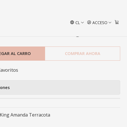
 Terracota
CL
ACCESO
anas 144 Hilos King Amanda
EGAR AL CARRO
COMPRAR AHORA
favoritos
iones
 King Amanda Terracota