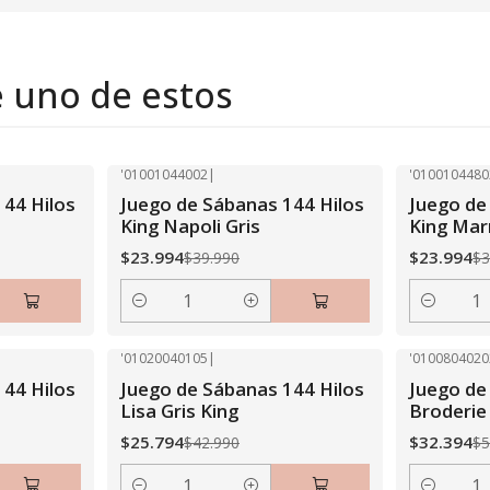
e uno de estos
'01001044002
|
'0100104480
-40% OFF
-40% OFF
144 Hilos
Juego de Sábanas 144 Hilos
Juego de
King Napoli Gris
King Mar
$23.994
$23.994
$39.990
$3
Cantidad
Cantidad
'01020040105
|
'0100804020
-40% OFF
-40% OFF
144 Hilos
Juego de Sábanas 144 Hilos
Juego de
Lisa Gris King
Broderie
$25.794
$32.394
$42.990
$5