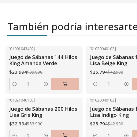
También podría interesart
'01001043402
|
'01020040102
|
-40% OFF
-40% OFF
Juego de Sábanas 144 Hilos
Juego de Sábanas 
King Amanda Verde
Lisa Beige King
$23.994
$25.794
$39.990
$42.990
Cantidad
Cantidad
'01021040105
|
'01020040103
|
-40% OFF
-40% OFF
Juego de Sábanas 200 Hilos
Juego de Sábanas 
Lisa Gris King
Lisa Indigo King
$32.394
$25.794
$53.990
$42.990