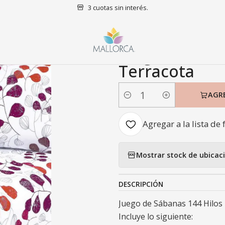
3 cuotas sin interés.
mitorio
Sábanas
King
Juego de Sábanas 144 Hilos King Amanda
|
Juego de Sáb
Terracota
AGR
Cantidad
Agregar a la lista de 
Mostrar stock de ubicac
DESCRIPCIÓN
Juego de Sábanas 144 Hilos
Incluye lo siguiente: