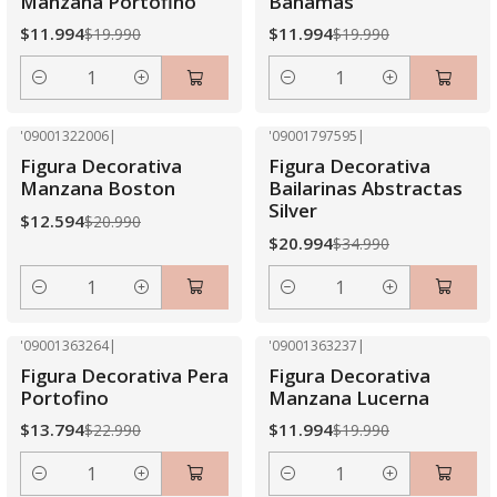
Manzana Portofino
Bahamas
$11.994
$11.994
$19.990
$19.990
Cantidad
Cantidad
'09001322006
|
'09001797595
|
-40% OFF
-40% OFF
Figura Decorativa
Figura Decorativa
Manzana Boston
Bailarinas Abstractas
Silver
$12.594
$20.990
$20.994
$34.990
Cantidad
Cantidad
'09001363264
|
'09001363237
|
-40% OFF
-40% OFF
Figura Decorativa Pera
Figura Decorativa
Portofino
Manzana Lucerna
$13.794
$11.994
$22.990
$19.990
Cantidad
Cantidad