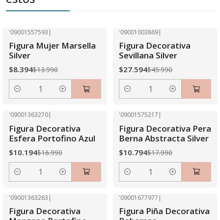
'09001557593
|
'09001003869
|
-40% OFF
-40% OFF
Figura Mujer Marsella
Figura Decorativa
Silver
Sevillana Silver
$8.394
$27.594
$13.990
$45.990
Cantidad
Cantidad
'09001363270
|
'09001575217
|
-40% OFF
-40% OFF
Figura Decorativa
Figura Decorativa Pera
Esfera Portofino Azul
Berna Abstracta Silver
$10.194
$10.794
$16.990
$17.990
Cantidad
Cantidad
'09001363263
|
'09001677977
|
-40% OFF
-40% OFF
Figura Decorativa
Figura Piña Decorativa