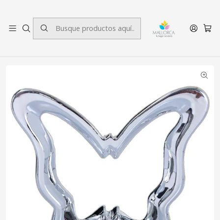
3 cuotas sin interés.
Inicio
Decoración
Figuras Decorativas
Figura Decorativa Mariposa Abstracta Silver