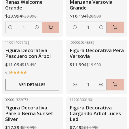
Ranas Welcome
Manzana Varsovia
Grande
Grande
$23.994
$16.194
$39.990
$26.990
Cantidad
Cantidad
11001400145
|
'09002024833
|
-40% OFF
-40% OFF
Figura Decorativa
Figura Decorativa Pera
Agotado
Pascuero con Árbol
Varsovia
$11.094
$11.994
$18.490
$19.990
5.0
VER DETALLES
Cantidad
'09001322073
|
11201300190
|
-40% OFF
-50% OFF
Figura Decorativa
Figura Decorativa
Agotado
Agotado
Pareja Berna Sunset
Cargando Arbol Luces
Silver
Led
$17.394
$7.495
$28.990
$14.990