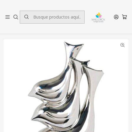
3 cuotas sin interés.
Inicio
Decoración
Figuras Decorativas
Figura Decorativa Dolphin Family