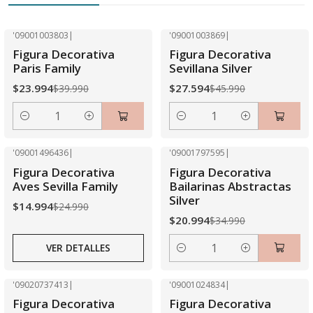
'09001003803
|
'09001003869
|
-40% OFF
-40% OFF
Figura Decorativa
Figura Decorativa
Paris Family
Sevillana Silver
$23.994
$27.594
$39.990
$45.990
Cantidad
Cantidad
'09001496436
|
'09001797595
|
-40% OFF
-40% OFF
Figura Decorativa
Figura Decorativa
Agotado
Aves Sevilla Family
Bailarinas Abstractas
Silver
$14.994
$24.990
$20.994
$34.990
VER DETALLES
Cantidad
'09020737413
|
'09001024834
|
-40% OFF
-40% OFF
Figura Decorativa
Figura Decorativa