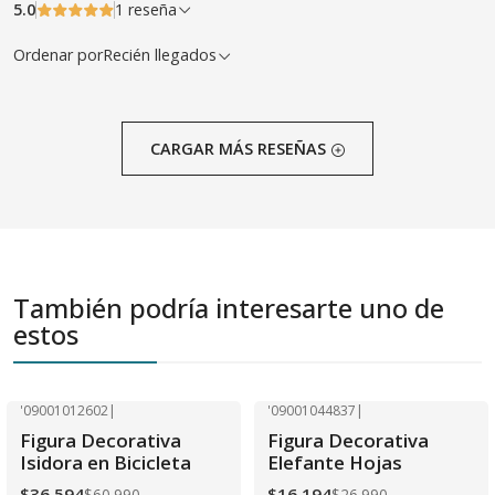
5.0
1 reseña
Ordenar por
Recién llegados
CARGAR MÁS RESEÑAS
También podría interesarte uno de
estos
'09001012602
|
'09001044837
|
-40% OFF
-40% OFF
Figura Decorativa
Figura Decorativa
Agotado
Agotado
Isidora en Bicicleta
Elefante Hojas
$36.594
$16.194
$60.990
$26.990