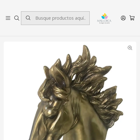
3 cuotas sin interés.
Inicio
Decoración
Figuras Decorativas
Figura Decorativa Caballo Julius