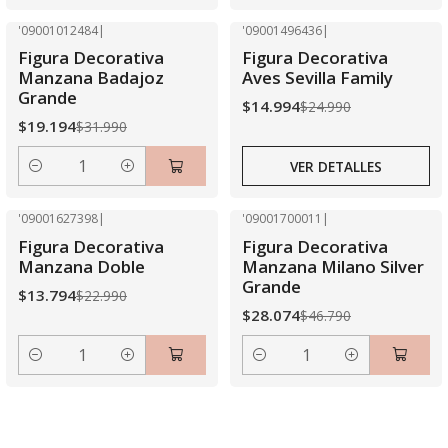
'09001012484
|
'09001496436
|
-40% OFF
-40% OFF
Figura Decorativa
Figura Decorativa
Agotado
Manzana Badajoz
Aves Sevilla Family
Grande
$14.994
$24.990
$19.194
$31.990
VER DETALLES
Cantidad
'09001627398
|
'09001700011
|
-40% OFF
-40% OFF
Figura Decorativa
Figura Decorativa
Manzana Doble
Manzana Milano Silver
Grande
$13.794
$22.990
$28.074
$46.790
Cantidad
Cantidad