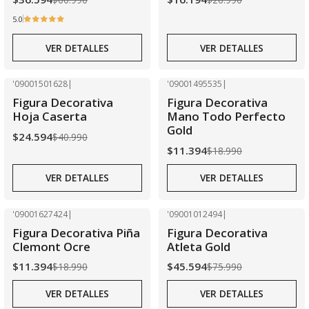
5.0
VER DETALLES
VER DETALLES
'09001501628
|
'09001495535
|
-40% OFF
-40% OFF
Figura Decorativa
Figura Decorativa
Agotado
Agotado
Hoja Caserta
Mano Todo Perfecto
Gold
$24.594
$40.990
$11.394
$18.990
VER DETALLES
VER DETALLES
'09001627424
|
'09001012494
|
-40% OFF
-40% OFF
Figura Decorativa Piña
Figura Decorativa
Agotado
Agotado
Clemont Ocre
Atleta Gold
$11.394
$45.594
$18.990
$75.990
VER DETALLES
VER DETALLES