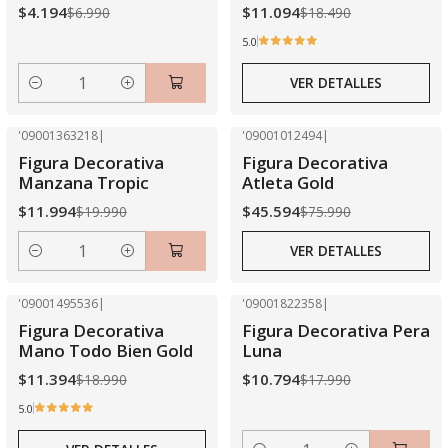
$4.194
$11.094
$6.990
$18.490
5.0
VER DETALLES
Cantidad
'09001363218
|
'09001012494
|
-40% OFF
-40% OFF
Figura Decorativa
Figura Decorativa
Agotado
Manzana Tropic
Atleta Gold
$11.994
$45.594
$19.990
$75.990
VER DETALLES
Cantidad
'09001495536
|
'09001822358
|
-40% OFF
-40% OFF
Figura Decorativa
Figura Decorativa Pera
Agotado
Mano Todo Bien Gold
Luna
$11.394
$10.794
$18.990
$17.990
5.0