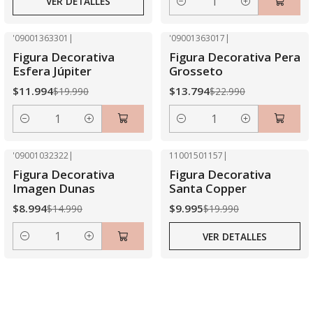
VER DETALLES
Cantidad
'09001363301
|
'09001363017
|
-40% OFF
-40% OFF
Figura Decorativa
Figura Decorativa Pera
Esfera Júpiter
Grosseto
$11.994
$13.794
$19.990
$22.990
Cantidad
Cantidad
'09001032322
|
11001501157
|
-40% OFF
-50% OFF
Figura Decorativa
Figura Decorativa
Agotado
Imagen Dunas
Santa Copper
$8.994
$9.995
$14.990
$19.990
VER DETALLES
Cantidad