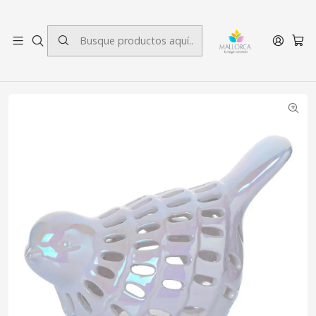
3 cuotas sin interés.
Inicio
Decoración
Figuras Decorativas
Figura Decorativa Ave Calado