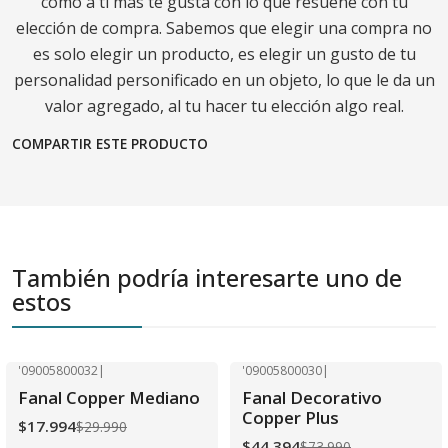
como a ti más te gusta con lo que resuene con tu
elección de compra. Sabemos que elegir una compra no
es solo elegir un producto, es elegir un gusto de tu
personalidad personificado en un objeto, lo que le da un
valor agregado, al tu hacer tu elección algo real.
COMPARTIR ESTE PRODUCTO
También podría interesarte uno de
estos
'09005800032
|
'09005800030
|
-40% OFF
-40% OFF
Fanal Copper Mediano
Fanal Decorativo
Agotado
Copper Plus
$17.994
$29.990
$44.394
$73.990