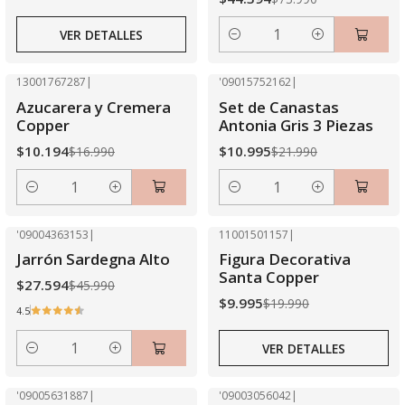
VER DETALLES
Cantidad
13001767287
|
'09015752162
|
-40% OFF
-50% OFF
Azucarera y Cremera
Set de Canastas
Copper
Antonia Gris 3 Piezas
$10.194
$10.995
$16.990
$21.990
Cantidad
Cantidad
'09004363153
|
11001501157
|
-40% OFF
-50% OFF
Jarrón Sardegna Alto
Figura Decorativa
Agotado
Santa Copper
$27.594
$45.990
$9.995
$19.990
4.5
VER DETALLES
Cantidad
'09005631887
|
'09003056042
|