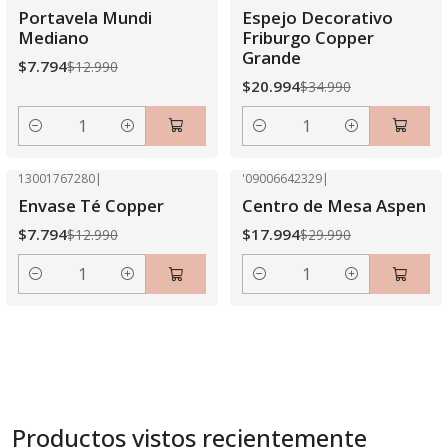
-40% OFF
-40% OFF
Portavela Mundi
Espejo Decorativo
Mediano
Friburgo Copper
Grande
$7.794
$12.990
$20.994
$34.990
Cantidad
Cantidad
13001767280
|
'09006642329
|
-40% OFF
-40% OFF
Envase Té Copper
Centro de Mesa Aspen
$7.794
$17.994
$12.990
$29.990
Cantidad
Cantidad
Productos vistos recientemente