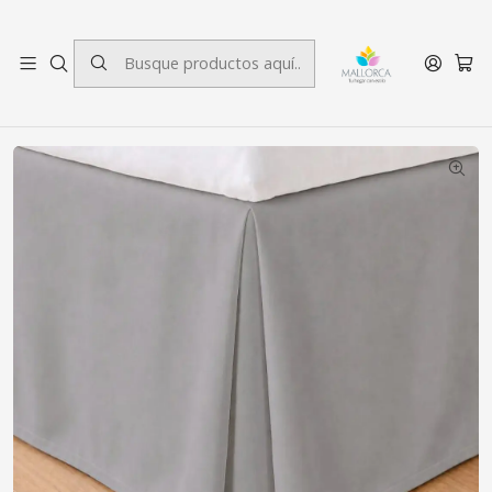
3 cuotas sin interés.
Inicio
Dormitorio
Faldón
SuperKing
Faldón Liso SuperKing Gris