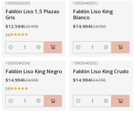
10003020203
|
10003040201
|
-40% OFF
-40% OFF
Faldón Liso 1,5 Plazas
Faldón Liso King
Gris
Blanco
$12.594
$14.994
$20.990
$24.990
5.0
Cantidad
Cantidad
10003040204
|
10003040202
|
-40% OFF
-40% OFF
Faldón Liso King Negro
Faldón Liso King Crudo
$14.994
$14.994
$24.990
$24.990
5.0
Cantidad
Cantidad