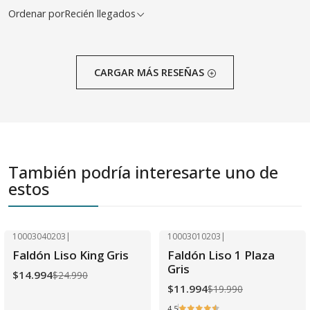
Ordenar por
Recién llegados
CARGAR MÁS RESEÑAS
También podría interesarte uno de
estos
10003040203
|
10003010203
|
-40% OFF
-40% OFF
Faldón Liso King Gris
Faldón Liso 1 Plaza
Gris
$14.994
$24.990
$11.994
$19.990
4.5