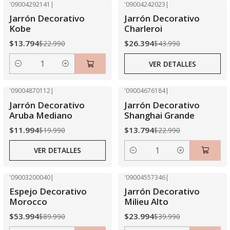
'09004292141
|
'09004242023
|
-40% OFF
-40% OFF
Jarrón Decorativo
Jarrón Decorativo
Agotado
Kobe
Charleroi
$13.794
$26.394
$22.990
$43.990
VER DETALLES
Cantidad
'09004870112
|
'09004676184
|
-40% OFF
-40% OFF
Jarrón Decorativo
Jarrón Decorativo
Agotado
Aruba Mediano
Shanghai Grande
$11.994
$13.794
$19.990
$22.990
VER DETALLES
Cantidad
'09003200040
|
'09004557346
|
-40% OFF
-40% OFF
Espejo Decorativo
Jarrón Decorativo
Morocco
Milieu Alto
$53.994
$23.994
$89.990
$39.990