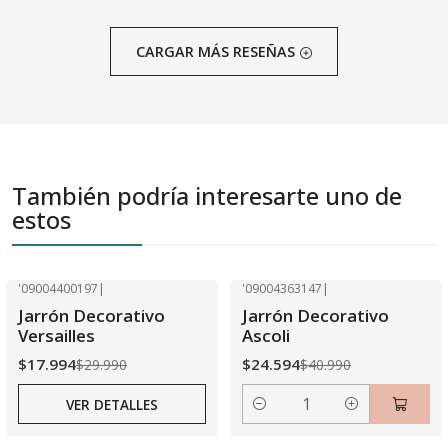
CARGAR MÁS RESEÑAS
También podría interesarte uno de
estos
'09004400197
|
'09004363147
|
-40% OFF
-40% OFF
Jarrón Decorativo
Jarrón Decorativo
Agotado
Versailles
Ascoli
$17.994
$24.594
$29.990
$40.990
VER DETALLES
Cantidad