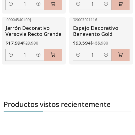
Cantidad
Cantidad
'09004540109
|
'09003021116
|
-40% OFF
-40% OFF
Jarrón Decorativo
Espejo Decorativo
Varsovia Recto Grande
Benevento Gold
$17.994
$93.594
$29.990
$155.990
Cantidad
Cantidad
Productos vistos recientemente