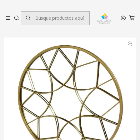
3 cuotas sin interés.
Inicio
Decoración
Espejos
Espejo Decorativo Vitró