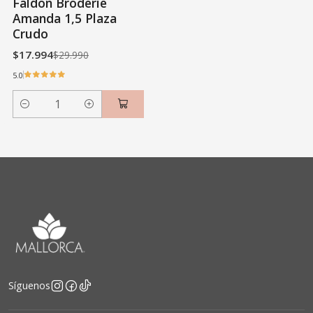
Faldón Broderie
Amanda 1,5 Plaza
Crudo
$17.994
$29.990
5.0
Cantidad
Síguenos