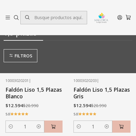
3 cuotas sin interés.
Inicio
Dormitorio
Faldón
1,5 plazas
1,5 plazas
FILTROS
10003020201
|
10003020203
|
-40% OFF
-40% OFF
Faldón Liso 1,5 Plazas
Faldón Liso 1,5 Plazas
Blanco
Gris
$12.594
$12.594
$20.990
$20.990
5.0
5.0
Cantidad
Cantidad