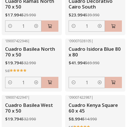
Cuadro Ramas North
Cuadro Decorativo
70 x 50
Cairo South
$17.994
$23.994
$29.990
$39.990
Cantidad
Cantidad
'09007422946
|
'09007028105
|
-40% OFF
-40% OFF
Cuadro Basilea North
Cuadro Isidora Blue 80
70 x 50
x 80
$19.794
$41.994
$32.990
$69.990
5.0
Cantidad
Cantidad
'09007422947
|
'09007422987
|
-40% OFF
-40% OFF
Cuadro Basilea West
Cuadro Kenya Square
Agotado
70 x 50
60 x 45
$19.794
$8.994
$32.990
$14.990