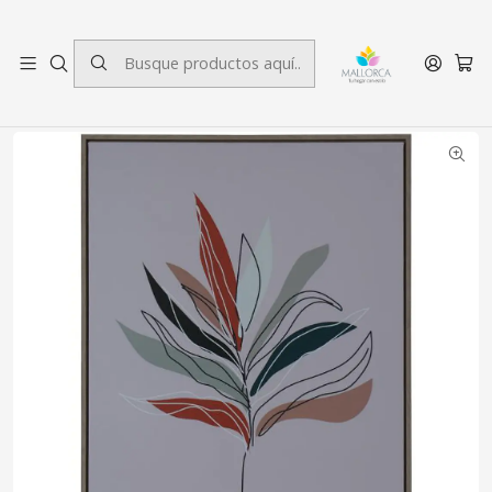
3 cuotas sin interés.
Inicio
Decoración
Cuadros
Cuadro Ramas South 70 x 50