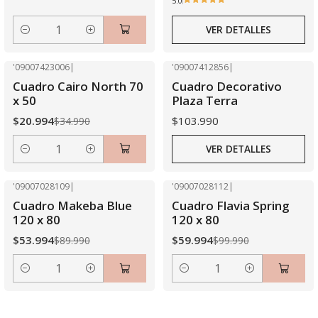
5.0
VER DETALLES
Cantidad
'09007423006
|
'09007412856
|
-40% OFF
Agotado
Cuadro Cairo North 70
Cuadro Decorativo
x 50
Plaza Terra
$20.994
$103.990
$34.990
VER DETALLES
Cantidad
'09007028109
|
'09007028112
|
-40% OFF
-40% OFF
Cuadro Makeba Blue
Cuadro Flavia Spring
120 x 80
120 x 80
$53.994
$59.994
$89.990
$99.990
Cantidad
Cantidad