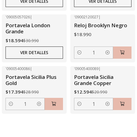
VER DETALLES
VER DETALLES
'09005057026
|
'09002120027
|
-40% OFF
Portavela London
Reloj Brooklyn Negro
Agotado
Grande
$18.990
$18.594
$30.990
VER DETALLES
Cantidad
'09005400086
|
'09005400089
|
-40% OFF
-40% OFF
Portavela Sicilia Plus
Portavela Sicilia
Gold
Grande Copper
$17.394
$12.594
$28.990
$20.990
Cantidad
Cantidad