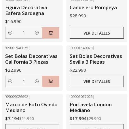
Agotado
Figura Decorativa
Candelero Pompeya
Esfera Sardegna
$28.990
$16.990
VER DETALLES
Cantidad
'09001540075
|
'09001540073
|
Agotado
Set Bolas Decorativas
Set Bolas Decorativas
California 3 Piezas
Sevilla 3 Piezas
$22.990
$22.990
VER DETALLES
Cantidad
'09009026692
|
'09005057025
|
-40% OFF
-40% OFF
Marco de Foto Oviedo
Portavela London
Agotado
Agotado
Mediano
Mediano
$7.194
$17.994
$11.990
$29.990