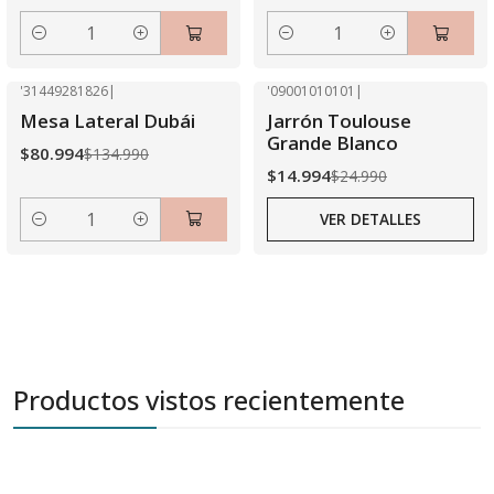
Cantidad
Cantidad
'31449281826
|
'09001010101
|
-40% OFF
-40% OFF
Mesa Lateral Dubái
Jarrón Toulouse
Agotado
Grande Blanco
$80.994
$134.990
$14.994
$24.990
VER DETALLES
Cantidad
Productos vistos recientemente