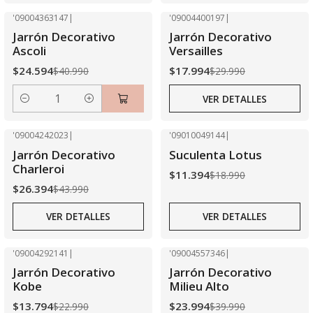
'09004363147
|
'09004400197
|
-40% OFF
-40% OFF
Jarrón Decorativo
Jarrón Decorativo
Agotado
Ascoli
Versailles
$24.594
$17.994
$40.990
$29.990
VER DETALLES
Cantidad
'09004242023
|
'09010049144
|
-40% OFF
-40% OFF
Jarrón Decorativo
Suculenta Lotus
Agotado
Agotado
Charleroi
$11.394
$18.990
$26.394
$43.990
VER DETALLES
VER DETALLES
'09004292141
|
'09004557346
|
-40% OFF
-40% OFF
Jarrón Decorativo
Jarrón Decorativo
Kobe
Milieu Alto
$13.794
$23.994
$22.990
$39.990