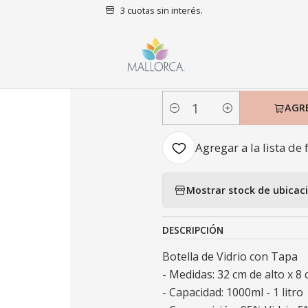
3 cuotas sin interés.
Inicio
Decoración
Menaje
Botella de Vidrio con Tapa 32 Cm
|
Botella de Vi
AGR
Cantidad
Agregar a la lista de 
Mostrar stock de ubicac
DESCRIPCIÓN
Botella de Vidrio con Tapa
- Medidas: 32 cm de alto x 8
- Capacidad: 1000ml - 1 litro