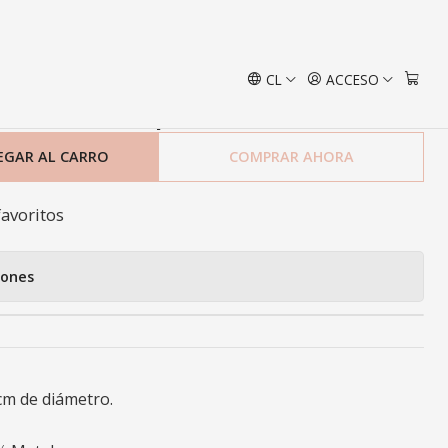
CL
ACCESO
drio con Tapa 32 Cm
EGAR AL CARRO
COMPRAR AHORA
favoritos
iones
 cm de diámetro.