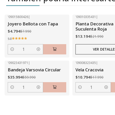
'09015800426
|
'09010335431
|
-40% OFF
-40% OFF
Joyero Bellota con Tapa
Planta Decorativa 
Agotado
Suculenta Roja
$4.794
$7.990
$13.194
$21.990
5.0
VER DETALLE
Cantidad
'09023431971
|
'09008323435
|
-40% OFF
-40% OFF
Bandeja Varsovia Circular
Vela Cracovia
$35.994
$10.794
$59.990
$17.990
Cantidad
Cantidad