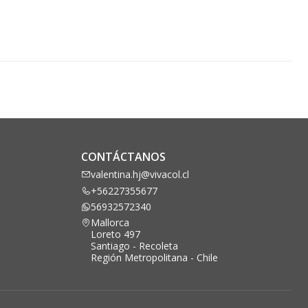
CONTÁCTANOS
valentina.hj@vivacol.cl
+56227355677
56932572340
Mallorca
Loreto 497
Santiago - Recoleta
Región Metropolitana - Chile