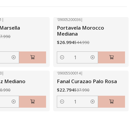
1
|
'09005200036
|
-40% OFF
Marsella
Portavela Morocco
Mediana
7.990
$26.994
$44.990
Cantidad
0
|
'09005500014
|
-40% OFF
ez Mediano
Fanal Curazao Palo Rosa
$22.794
0.990
$37.990
Cantidad