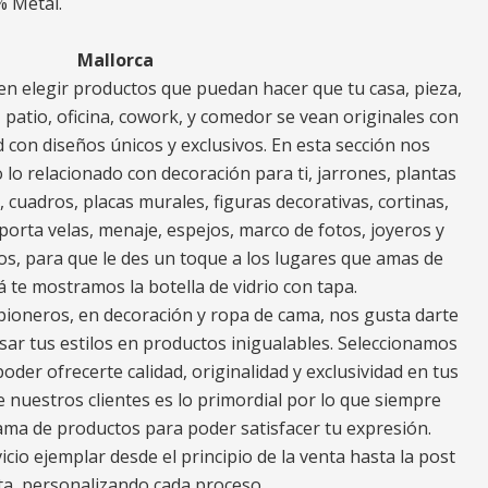
% Metal.
Mallorca
n elegir productos que puedan hacer que tu casa, pieza,
za, patio, oficina, cowork, y comedor se vean originales con
 con diseños únicos y exclusivos. En esta sección nos
o relacionado con decoración para ti, jarrones, plantas
s, cuadros, placas murales, figuras decorativas, cortinas,
porta velas, menaje, espejos, marco de fotos, joyeros y
os, para que le des un toque a los lugares que amas de
cá te mostramos la botella de vidrio con tapa.
ioneros, en decoración y ropa de cama, nos gusta darte
ar tus estilos en productos inigualables. Seleccionamos
oder ofrecerte calidad, originalidad y exclusividad en tus
e nuestros clientes es lo primordial por lo que siempre
a de productos para poder satisfacer tu expresión.
io ejemplar desde el principio de la venta hasta la post
ta, personalizando cada proceso.