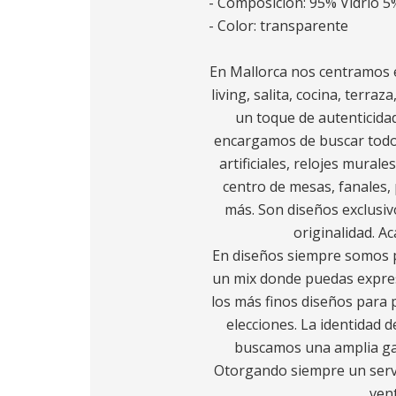
- Composición: 95% Vidrio 5
- Color: transparente
En Mallorca nos centramos e
living, salita, cocina, terra
un toque de autenticidad
encargamos de buscar todo l
artificiales, relojes murale
centro de mesas, fanales, 
más. Son diseños exclusiv
originalidad. A
En diseños siempre somos p
un mix donde puedas expres
los más finos diseños para p
elecciones. La identidad d
buscamos una amplia gam
Otorgando siempre un servic
ven