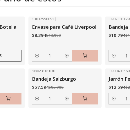
13032550091
|
'0902303129
-40% OFF
-40% OFF
Botella
Envase para Café Liverpool
Bandeja 
$8.394
$10.794
$13.990
$1
S
Cantidad
Cantidad
'09023101030
|
'0900403560
-40% OFF
-40% OFF
Bandeja Salzburgo
Jarrón F
$57.594
$12.594
$95.990
$2
Cantidad
Cantidad