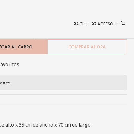
CL
ACCESO
l Bulldog
EGAR AL CARRO
COMPRAR AHORA
favoritos
iones
de alto x 35 cm de ancho x 70 cm de largo.