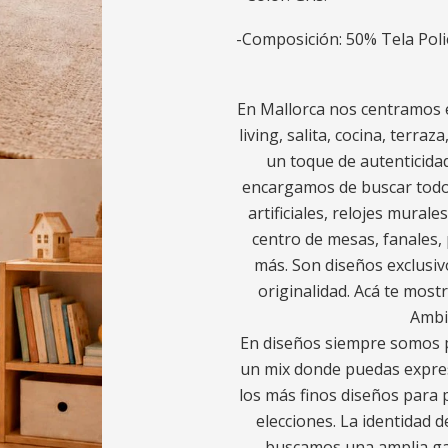
-Composición: 50% Tela Poli
En Mallorca nos centramos e
living, salita, cocina, terra
un toque de autenticidad
encargamos de buscar todo l
artificiales, relojes murale
centro de mesas, fanales, 
más. Son diseños exclusiv
originalidad. Acá te most
Ambi
En diseños siempre somos p
un mix donde puedas expres
los más finos diseños para p
elecciones. La identidad d
buscamos una amplia gam