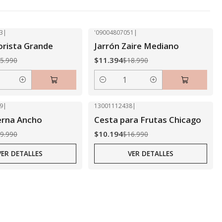
3
|
'09004807051
|
-40% OFF
lorista Grande
Jarrón Zaire Mediano
$11.394
5.990
$18.990
Cantidad
9
|
13001112438
|
-40% OFF
erna Ancho
Cesta para Frutas Chicago
Agotado
$10.194
9.990
$16.990
VER DETALLES
VER DETALLES