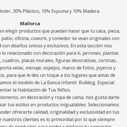
éster, 30% Plástico, 10% Espuma y 10% Madera.
Mallorca
n elegir productos que puedan hacer que tu casa, pieza,
za, patio, oficina, cowork, y comedor se vean originales con
 con diseños únicos y exclusivos. En esta sección nos
o relacionado con decoración para ti, jarrones, plantas
s, cuadros, placas murales, figuras decorativas, cortinas,
porta velas, menaje, espejos, marco de fotos, joyeros y
os, para que le des un toque a los lugares que amas de
ramos el modelo de La Banca Infantil Bulldog. Especial
entar la Habitación de Tus Niños.
ioneros, en decoración y ropa de cama, nos gusta darte
ar tus estilos en productos inigualables. Seleccionamos
oder ofrecerte calidad, originalidad y exclusividad en tus
e nuestros clientes es lo primordial por lo que siempre
a de productos para poder satisfacer tu expresión.