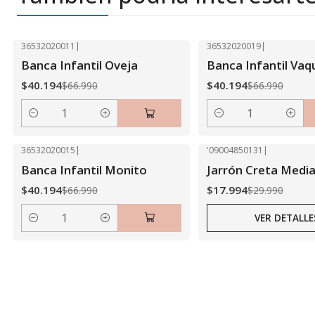
36532020011
|
36532020019
|
-40% OFF
-40% OFF
Banca Infantil Oveja
Banca Infantil Vaq
$40.194
$40.194
$66.990
$66.990
Cantidad
Cantidad
36532020015
|
'09004850131
|
-40% OFF
-40% OFF
Banca Infantil Monito
Jarrón Creta Medi
Agotado
$40.194
$17.994
$66.990
$29.990
VER DETALLE
Cantidad