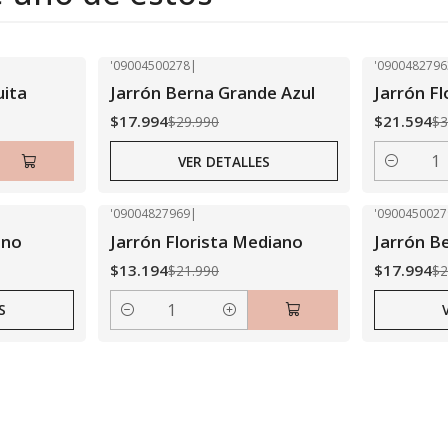
'09004500278
|
'0900482796
-40% OFF
-40% OFF
uita
Jarrón Berna Grande Azul
Jarrón F
Agotado
$17.994
$21.594
$29.990
$3
VER DETALLES
Cantidad
'09004827969
|
'0900450027
-40% OFF
-40% OFF
ano
Jarrón Florista Mediano
Jarrón B
Agotado
$13.194
$17.994
$21.990
$2
S
Cantidad