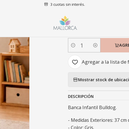
3 cuotas sin interés.
Inicio
Decoración
Infantil
Banca Infantil Bulldog
|
Banca Infanti
AGR
Cantidad
Agregar a la lista de 
Mostrar stock de ubicac
DESCRIPCIÓN
Banca Infantil Bulldog.
- Medidas Exteriores: 37 cm 
- Color: Gris.