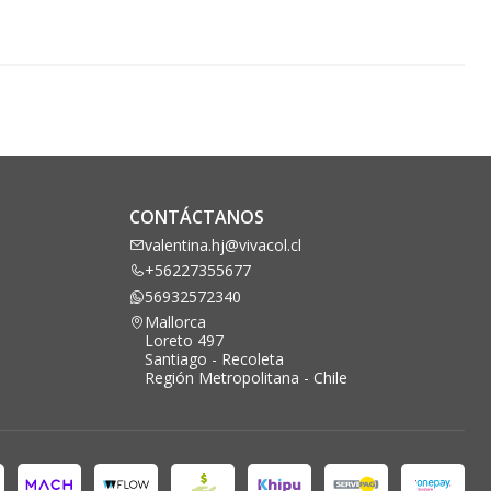
CONTÁCTANOS
valentina.hj@vivacol.cl
+56227355677
56932572340
Mallorca
Loreto 497
Santiago - Recoleta
Región Metropolitana - Chile