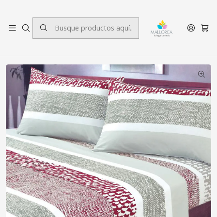
3 cuotas sin interés.
Inicio
Dormitorio
Sábanas
1 plaza
Juego de Sábanas 144 Hilos 1 Plaza Telar Burdeo