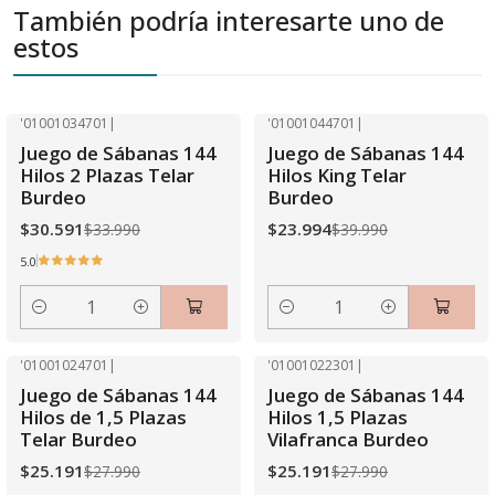
También podría interesarte uno de
estos
'01001034701
|
'01001044701
|
-10% OFF
-40% OFF
Juego de Sábanas 144
Juego de Sábanas 144
Hilos 2 Plazas Telar
Hilos King Telar
Burdeo
Burdeo
$30.591
$23.994
$33.990
$39.990
5.0
Cantidad
Cantidad
'01001024701
|
'01001022301
|
-10% OFF
-10% OFF
Juego de Sábanas 144
Juego de Sábanas 144
Agotado
Hilos de 1,5 Plazas
Hilos 1,5 Plazas
Telar Burdeo
Vilafranca Burdeo
$25.191
$25.191
$27.990
$27.990