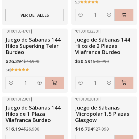
5.0
VER DETALLES
Cantidad
'01001054701
|
'01001032301
|
-40% OFF
-10% OFF
Juego de Sabanas 144
Juego de Sábanas 144
Hilos Superking Telar
Hilos de 2 Plazas
Burdeo
Vilafranca Burdeo
$26.394
$30.591
$43.990
$33.990
5.0
Cantidad
Cantidad
'01001012301
|
'01013020101
|
-40% OFF
-40% OFF
Juego de Sábanas 144
Juego de Sábanas
Hilos de 1 Plaza
Micropolar 1,5 Plazas
Vilafranca Burdeo
Glasgow
$16.194
$16.794
$26.990
$27.990