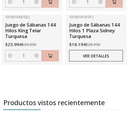
Cantidad
Cantidad
'01001044702
|
'01001014101
|
-40% OFF
-40% OFF
Juego de Sábanas 144
Juego de Sábanas 144
Agotado
Hilos King Telar
Hilos 1 Plaza Sidney
Turquesa
Turquesa
$23.994
$16.194
$39.990
$26.990
VER DETALLES
Cantidad
Productos vistos recientemente