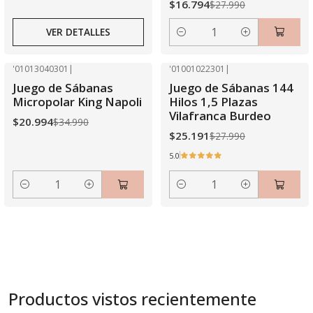
$16.794
$27.990
VER DETALLES
Cantidad
'01013040301
|
'01001022301
|
-40% OFF
-10% OFF
Juego de Sábanas
Juego de Sábanas 144
Micropolar King Napoli
Hilos 1,5 Plazas
Vilafranca Burdeo
$20.994
$34.990
$25.191
$27.990
5.0
Cantidad
Cantidad
Productos vistos recientemente