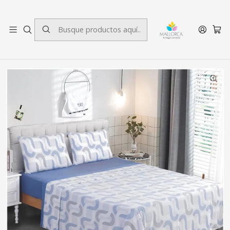
3 cuotas sin interés.
Inicio
Dormitorio
Sábanas Polar
2 plazas
Juego de Sábanas Micropolar 2 Plazas Glasgow