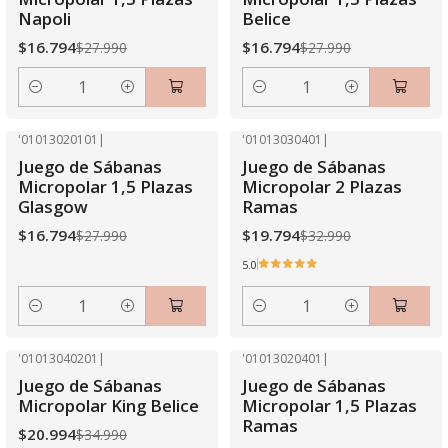
Napoli
Belice
$16.794
$16.794
$27.990
$27.990
Cantidad
Cantidad
'01013020101
|
'01013030401
|
-40% OFF
-40% OFF
Juego de Sábanas
Juego de Sábanas
Micropolar 1,5 Plazas
Micropolar 2 Plazas
Glasgow
Ramas
$16.794
$19.794
$27.990
$32.990
5.0
Cantidad
Cantidad
'01013040201
|
'01013020401
|
-40% OFF
-40% OFF
Juego de Sábanas
Juego de Sábanas
Agotado
Micropolar King Belice
Micropolar 1,5 Plazas
Ramas
$20.994
$34.990