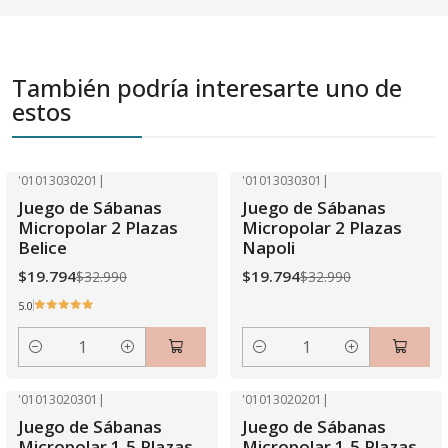
También podría interesarte uno de
estos
'01013030201
|
'01013030301
|
-40% OFF
-40% OFF
Juego de Sábanas
Juego de Sábanas
Micropolar 2 Plazas
Micropolar 2 Plazas
Belice
Napoli
$19.794
$19.794
$32.990
$32.990
5.0
Cantidad
Cantidad
'01013020301
|
'01013020201
|
-40% OFF
-40% OFF
Juego de Sábanas
Juego de Sábanas
Micropolar 1,5 Plazas
Micropolar 1,5 Plazas