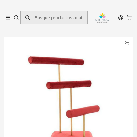
3 cuotas sin interés.
Inicio
Decoración
Joyeros
Joyero Velvet Triple