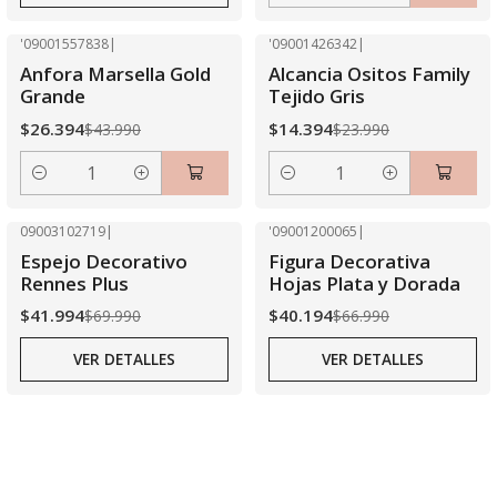
'09001557838
|
'09001426342
|
-40% OFF
-40% OFF
Anfora Marsella Gold
Alcancia Ositos Family
Grande
Tejido Gris
$26.394
$14.394
$43.990
$23.990
Cantidad
Cantidad
09003102719
|
'09001200065
|
-40% OFF
-40% OFF
Espejo Decorativo
Figura Decorativa
Agotado
Agotado
Rennes Plus
Hojas Plata y Dorada
$41.994
$40.194
$69.990
$66.990
VER DETALLES
VER DETALLES