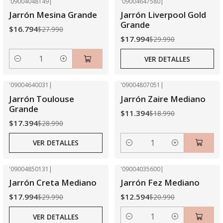
'09004048149
|
'09004647580
|
-40% OFF
-40% OFF
Jarrón Mesina Grande
Jarrón Liverpool Gold
Agotado
Grande
$16.794
$27.990
$17.994
$29.990
VER DETALLES
Cantidad
'09004640031
|
'09004807051
|
-40% OFF
-40% OFF
Jarrón Toulouse
Jarrón Zaire Mediano
Agotado
Grande
$11.394
$18.990
$17.394
$28.990
VER DETALLES
Cantidad
'09004850131
|
'09004035600
|
-40% OFF
-40% OFF
Jarrón Creta Mediano
Jarrón Fez Mediano
Agotado
$17.994
$12.594
$29.990
$20.990
VER DETALLES
Cantidad