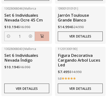
13028068046
|
Mallorca
'09001010101
|
-40% OFF
-40% OFF
Set 6 Individuales
Jarrón Toulouse
Agotado
Nevada Ocre 45 Cm
Grande Blanco
$10.194
$14.994
$16.990
$24.990
VER DETALLES
Cantidad
13028068043
|
Mallorca
11201300190
|
-40% OFF
-50% OFF
Set 6 Individuales
Figura Decorativa
Agotado
Agotado
Nevada Índigo
Cargando Arbol Luces
Led
$10.194
$16.990
$7.495
$14.990
5.0
VER DETALLES
VER DETALLES