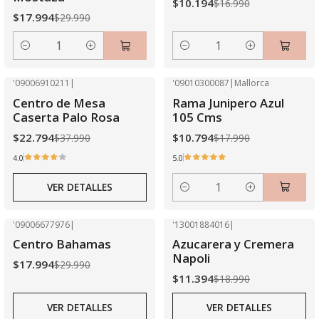
$10.194
$16.990
$17.994
$29.990
Cantidad
Cantidad
'09006910211
|
'09010300087
|
Mallorca
-40% OFF
-40% OFF
Centro de Mesa
Rama Junipero Azul
Agotado
Caserta Palo Rosa
105 Cms
$22.794
$10.794
$37.990
$17.990
4.0
5.0
VER DETALLES
Cantidad
'09006677976
|
'13001884016
|
-40% OFF
-40% OFF
Centro Bahamas
Azucarera y Cremera
Agotado
Agotado
Napoli
$17.994
$29.990
$11.394
$18.990
VER DETALLES
VER DETALLES