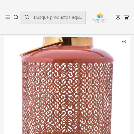
3 cuotas sin interés.
Inicio
Decoración
Fanales
Fanal Curazao Palo Rosa