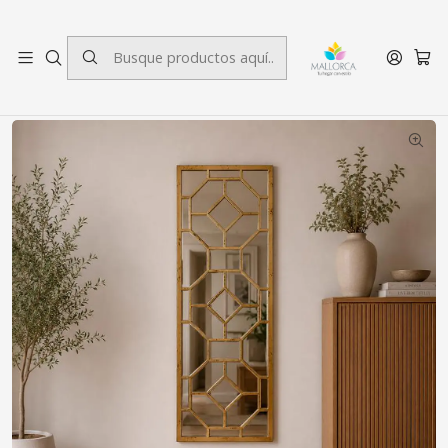
3 cuotas sin interés.
Inicio
Decoración
Espejos
Espejo Decorativo Basilea Gold