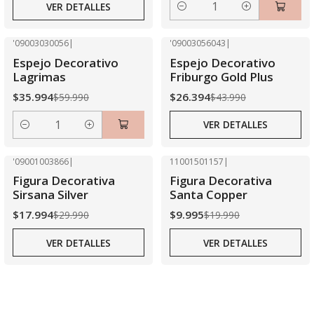
VER DETALLES
Cantidad
'09003030056
|
'09003056043
|
-40% OFF
-40% OFF
Espejo Decorativo
Espejo Decorativo
Agotado
Lagrimas
Friburgo Gold Plus
$35.994
$26.394
$59.990
$43.990
VER DETALLES
Cantidad
'09001003866
|
11001501157
|
-40% OFF
-50% OFF
Figura Decorativa
Figura Decorativa
Agotado
Agotado
Sirsana Silver
Santa Copper
$17.994
$9.995
$29.990
$19.990
VER DETALLES
VER DETALLES