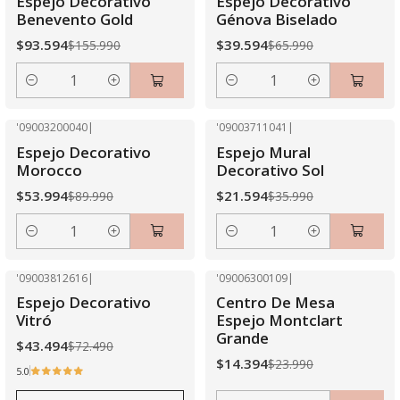
Espejo Decorativo
Espejo Decorativo
Benevento Gold
Génova Biselado
$93.594
$39.594
$155.990
$65.990
Cantidad
Cantidad
'09003200040
|
'09003711041
|
-40% OFF
-40% OFF
Espejo Decorativo
Espejo Mural
Morocco
Decorativo Sol
$53.994
$21.594
$89.990
$35.990
Cantidad
Cantidad
'09003812616
|
'09006300109
|
-40% OFF
-40% OFF
Espejo Decorativo
Centro De Mesa
Agotado
Vitró
Espejo Montclart
Grande
$43.494
$72.490
$14.394
$23.990
5.0