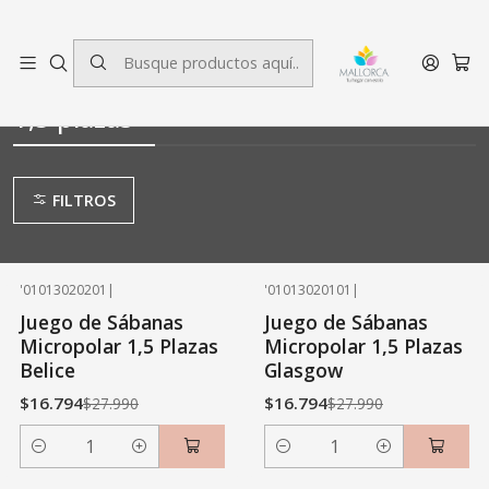
3 cuotas sin interés.
Inicio
Dormitorio
Sábanas Polar
1,5 plazas
1,5 plazas
FILTROS
'01013020201
|
'01013020101
|
-40% OFF
-40% OFF
Juego de Sábanas
Juego de Sábanas
Micropolar 1,5 Plazas
Micropolar 1,5 Plazas
Belice
Glasgow
$16.794
$16.794
$27.990
$27.990
Cantidad
Cantidad