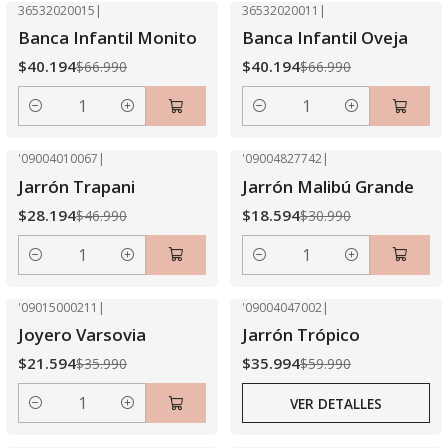
36532020015
|
36532020011
|
-40% OFF
-40% OFF
Banca Infantil Monito
Banca Infantil Oveja
$40.194
$40.194
$66.990
$66.990
Cantidad
Cantidad
'09004010067
|
'09004827742
|
-40% OFF
-40% OFF
Jarrón Trapani
Jarrón Malibú Grande
$28.194
$18.594
$46.990
$30.990
Cantidad
Cantidad
'09015000211
|
'09004047002
|
-40% OFF
-40% OFF
Joyero Varsovia
Jarrón Trópico
Agotado
$21.594
$35.994
$35.990
$59.990
VER DETALLES
Cantidad