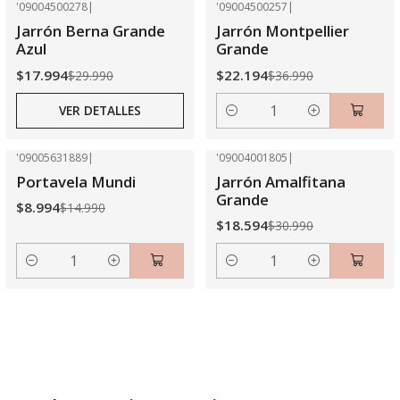
'09004500278
|
'09004500257
|
-40% OFF
-40% OFF
Jarrón Berna Grande
Jarrón Montpellier
Agotado
Azul
Grande
$17.994
$22.194
$29.990
$36.990
VER DETALLES
Cantidad
'09005631889
|
'09004001805
|
-40% OFF
-40% OFF
Portavela Mundi
Jarrón Amalfitana
Grande
$8.994
$14.990
$18.594
$30.990
Cantidad
Cantidad