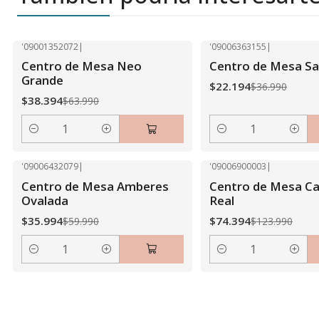
'09001352072
|
'09006363155
|
-40% OFF
-40% OFF
Centro de Mesa Neo
Centro de Mesa S
Grande
$22.194
$36.990
$38.394
$63.990
Cantidad
Cantidad
'09006432079
|
'09006900003
|
-40% OFF
-40% OFF
Centro de Mesa Amberes
Centro de Mesa Cas
Ovalada
Real
$35.994
$74.394
$59.990
$123.990
Cantidad
Cantidad