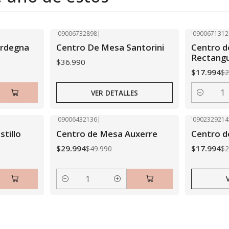
'09006732898
|
'0900671312
-40% OFF
Agotado
ardegna
Centro De Mesa Santorini
Centro 
Rectangu
$36.990
$17.994
$2
VER DETALLES
Cantidad
'09006432136
|
'0902329214
-40% OFF
-40% OFF
tillo
Centro de Mesa Auxerre
Centro 
Agotado
$29.994
$17.994
$49.990
$2
Cantidad