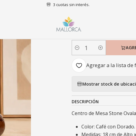
3 cuotas sin interés.
nicio
Decoración
Centro de Mesa
Centro de Mesa Stone Ovalad
|
Centro de Me
AGR
Cantidad
Agregar a la lista de 
Mostrar stock de ubicac
DESCRIPCIÓN
Centro de Mesa Stone Ovala
Color: Café con Dorado.
Medidas: 18 cm de Alto 