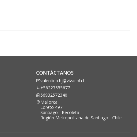
CONTÁCTANOS
valentina.hj@vivacol.cl
+56227355677
56932572340
Mallorca
Loreto 497
Santiago - Recoleta
Región Metropolitana de Santiago - Chile