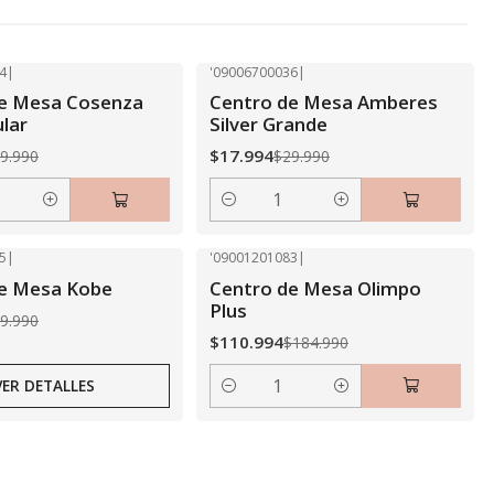
4
|
'09006700036
|
-40% OFF
de Mesa Cosenza
Centro de Mesa Amberes
lar
Silver Grande
$17.994
9.990
$29.990
Cantidad
5
|
'09001201083
|
-40% OFF
de Mesa Kobe
Centro de Mesa Olimpo
Plus
9.990
$110.994
$184.990
VER DETALLES
Cantidad