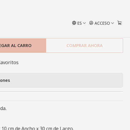
a
ES
ACCESO
sa Stone Ovalada
EGAR AL CARRO
COMPRAR AHORA
favoritos
iones
da.
x 10 cm de Ancho x 30 cm de Largo.